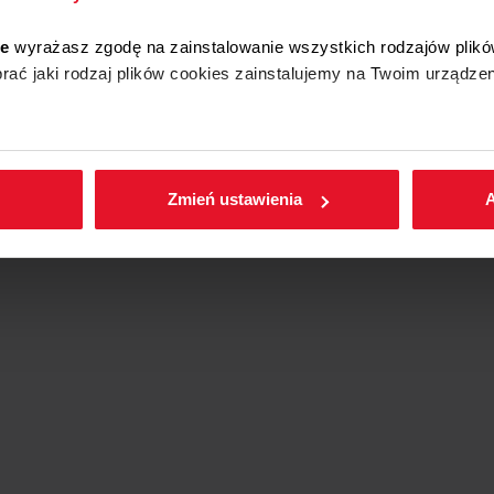
ie
wyrażasz zgodę na zainstalowanie wszystkich rodzajów plikó
ać jaki rodzaj plików cookies zainstalujemy na Twoim urządzen
enić wybrane przez Ciebie ustawienia plików cookies wchodząc
Zmień ustawienia
A