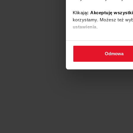
Klikając
Akceptuję wszystk
korzystamy. Możesz też wybr
ustawienia.
W każdej chwili możesz zmi
cookies
.
Odmowa