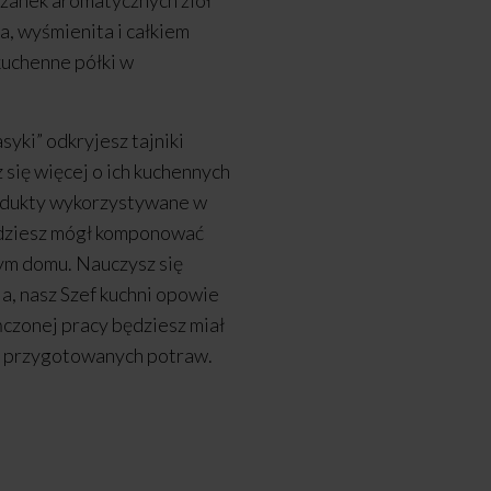
szanek aromatycznych ziół
a, wyśmienita i całkiem
kuchenne półki w
syki” odkryjesz tajniki
 się więcej o ich kuchennych
odukty wykorzystywane w
ędziesz mógł komponować
ym domu. Nauczysz się
ia, nasz Szef kuchni opowie
ńczonej pracy będziesz miał
h przygotowanych potraw.