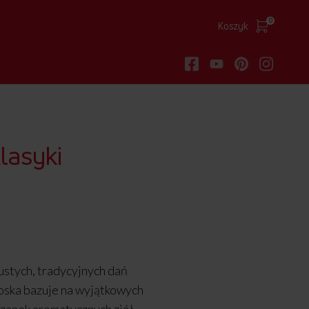
0
Koszyk
lasyki
łustych, tradycyjnych dań
oska bazuje na wyjątkowych