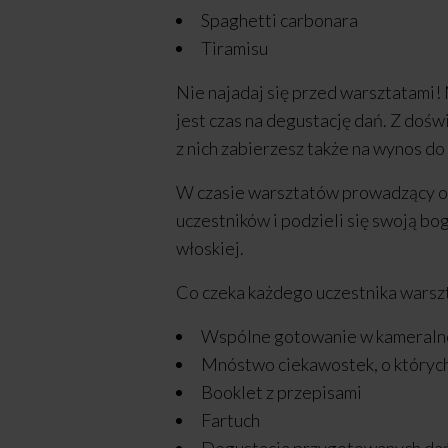
Spaghetti carbonara
Tiramisu
Nie najadaj się przed warsztatami!
jest czas na degustację dań. Z dośw
z nich zabierzesz także na wynos do
W czasie warsztatów prowadzący o
uczestników i podzieli się swoją bo
włoskiej.
Co czeka każdego uczestnika wars
Wspólne gotowanie w kameralne
Mnóstwo ciekawostek, o któryc
Booklet z przepisami
Fartuch