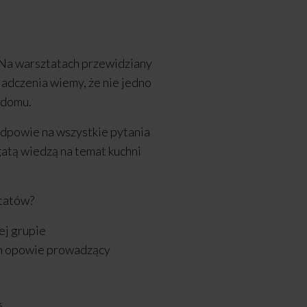
 Na warsztatach przewidziany
iadczenia wiemy, że nie jedno
 domu.
dpowie na wszystkie pytania
gatą wiedzą na temat kuchni
ztatów?
j grupie
h opowie prowadzący