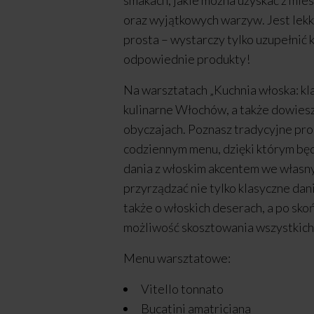
smakach, jakie można uzyskać z mie
oraz wyjątkowych warzyw. Jest lekk
prosta – wystarczy tylko uzupełnić 
odpowiednie produkty!
Na warsztatach „Kuchnia włoska: kla
kulinarne Włochów, a także dowiesz
obyczajach. Poznasz tradycyjne pr
codziennym menu, dzięki którym b
dania z włoskim akcentem we własn
przyrządzać nie tylko klasyczne dan
także o włoskich deserach, a po sko
możliwość skosztowania wszystkic
Menu warsztatowe:
Vitello tonnato
Bucatini amatriciana