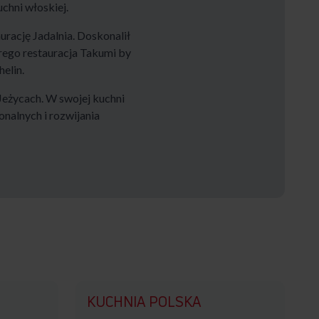
chni włoskiej.
rację Jadalnia. Doskonalił
rego restauracja Takumi by
elin.
Jeżycach. W swojej kuchni
nalnych i rozwijania
KUCHNIA POLSKA