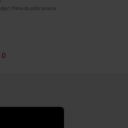
ń
djęć i filmu do pobrania na
:
0