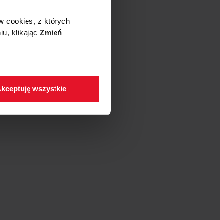
w cookies, z których
iu, klikając
Zmień
 w zakładkę
Polityka
kceptuję wszystkie