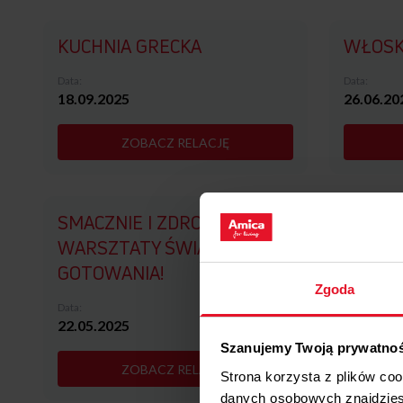
KUCHNIA GRECKA
WŁOSK
Data:
Data:
18.09.2025
26.06.20
ZOBACZ RELACJĘ
SMACZNIE I ZDROWO -
SUSHI
WARSZTATY ŚWIADOMEGO
GOTOWANIA!
Zgoda
Data:
Data:
22.05.2025
08.05.20
Szanujemy Twoją prywatno
ZOBACZ RELACJĘ
Strona korzysta z plików co
danych osobowych znajdzie