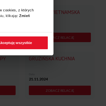
w cookies, z których
SKA
KUCHNIA WIETNAMSKA
iu, klikając
Zmień
Data:
30.01.2025
 w zakładkę
Polityka
ZOBACZ RELACJĘ
kceptuję wszystkie
PY
GRUZIŃSKA KUCHNIA
Data:
21.11.2024
ZOBACZ RELACJĘ