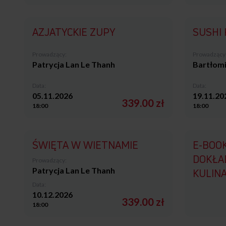
AZJATYCKIE ZUPY
SUSHI 
Prowadzący:
Prowadzący
Patrycja Lan Le Thanh
Bartłomi
Data:
Data:
05.11.2026
19.11.20
339.00 zł
18:00
18:00
ŚWIĘTA W WIETNAMIE
E-BOO
DOKŁA
Prowadzący:
Patrycja Lan Le Thanh
KULIN
Data:
10.12.2026
339.00 zł
18:00