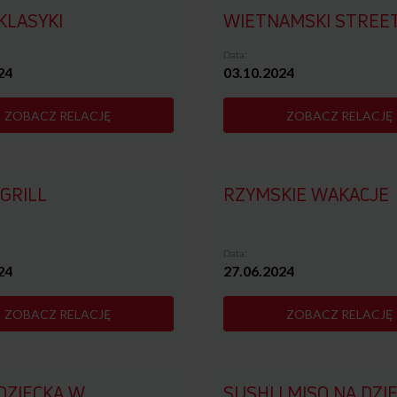
KLASYKI
WIETNAMSKI STREE
Data:
24
03.10.2024
ZOBACZ RELACJĘ
ZOBACZ RELACJĘ
GRILL
RZYMSKIE WAKACJE
Data:
24
27.06.2024
ZOBACZ RELACJĘ
ZOBACZ RELACJĘ
DZIECKA W
SUSHI I MISO NA DZI