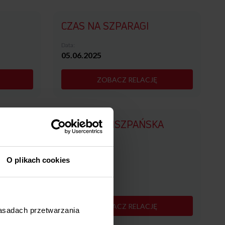
CZAS NA SZPARAGI
Data:
05.06.2025
ZOBACZ RELACJĘ
KUCHNIA HISZPAŃSKA
O plikach cookies
Data:
27.03.2025
ZOBACZ RELACJĘ
zasadach przetwarzania