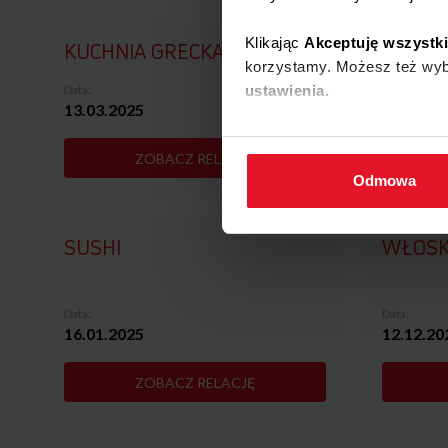
Klikając
Akceptuję wszystk
KUCHNIA GRECKA
AZJATY
korzystamy. Możesz też wybr
ustawienia.
Data:
Data:
13.03.2025
27.02.20
W każdej chwili możesz zmi
ZOBACZ RELACJĘ
cookies
.
Odmowa
SUSHI
WŁOSK
Data:
Data:
16.01.2025
12.12.20
ZOBACZ RELACJĘ