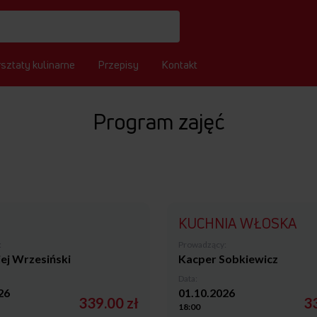
sztaty kulinarne
Przepisy
Kontakt
Program zajęć
KUCHNIA WŁOSKA
:
Prowadzący:
ej Wrzesiński
Kacper Sobkiewicz
Data:
26
01.10.2026
339.00 zł
33
18:00