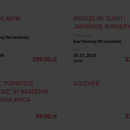
KLASYKI
ANDRZEJKI: SUSHI I
JAPOŃSKIE BURGER
:
Prowadzący:
ej Wrzesiński
Bartłomiej Wrzesiński
Data:
26
26.11.2026
339.00 zł
33
18:00
K "POPROSZĘ
VOUCHER
DKĘ" BY AKADEMIA
ARNA AMICA
49.00 zł
33