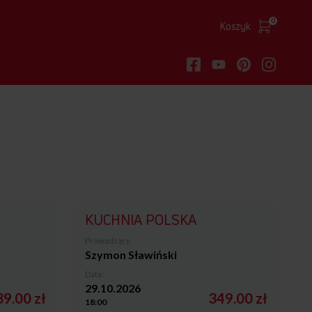
0
Koszyk
KUCHNIA POLSKA
Prowadzący:
Szymon Sławiński
Data:
29.10.2026
9.00 zł
349.00 zł
18:00