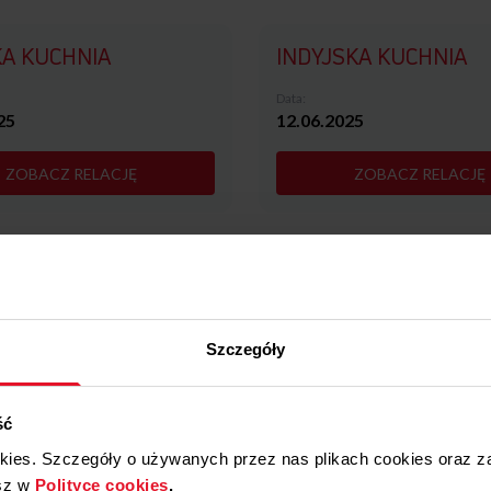
A KUCHNIA
INDYJSKA KUCHNIA
Data:
25
12.06.2025
ZOBACZ RELACJĘ
ZOBACZ RELACJĘ
KUCHNIA WŁOSKA
Szczegóły
Data:
25
10.04.2025
ść
ZOBACZ RELACJĘ
ZOBACZ RELACJĘ
okies. Szczegóły o używanych przez nas plikach cookies oraz 
sz w
Polityce cookies
.