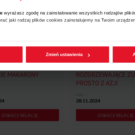
ie
wyrażasz zgodę na zainstalowanie wszystkich rodzajów plikó
CKIE ZUPY
KUCHNIA MEKSYKAŃ
ać jaki rodzaj plików cookies zainstalujemy na Twoim urządzen
Data:
25
13.02.2025
enić wybrane przez Ciebie ustawienia plików cookies wchodząc
ZOBACZ RELACJĘ
ZOBACZ RELACJĘ
Zmień ustawienia
A
IE MAKARONY
ROZGRZEWAJĄCE ZU
PROSTO Z AZJI
Data:
24
28.11.2024
ZOBACZ RELACJĘ
ZOBACZ RELACJĘ