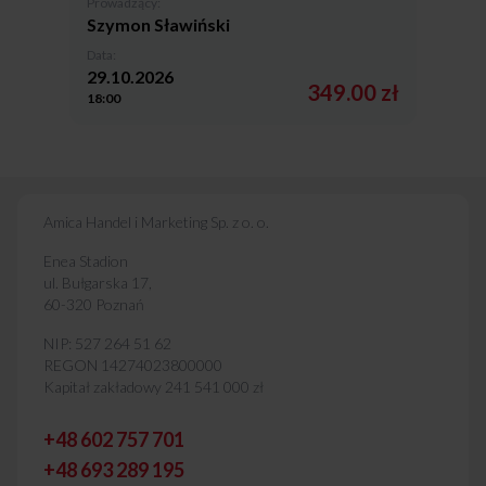
Prowadzący:
Szymon Sławiński
Data:
29.10.2026
349.00 zł
18:00
Amica Handel i Marketing Sp. z o. o.
Enea Stadion
ul. Bułgarska 17,
60-320 Poznań
NIP: 527 264 51 62
REGON 14274023800000
Kapitał zakładowy 241 541 000 zł
+48 602 757 701
+48 693 289 195