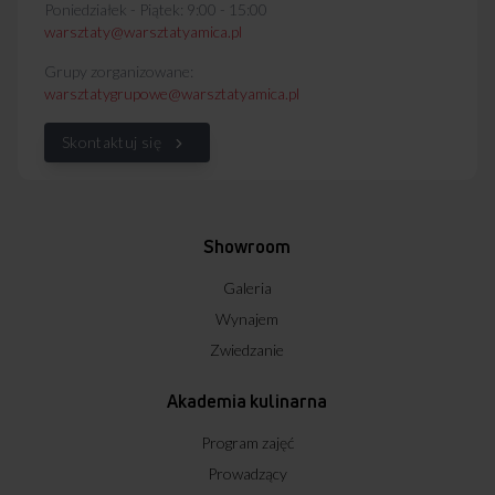
Poniedziałek - Piątek: 9:00 - 15:00
warsztaty@warsztatyamica.pl
Grupy zorganizowane:
warsztatygrupowe@warsztatyamica.pl
Skontaktuj się
Showroom
Galeria
Wynajem
Zwiedzanie
Akademia kulinarna
Program zajęć
Prowadzący