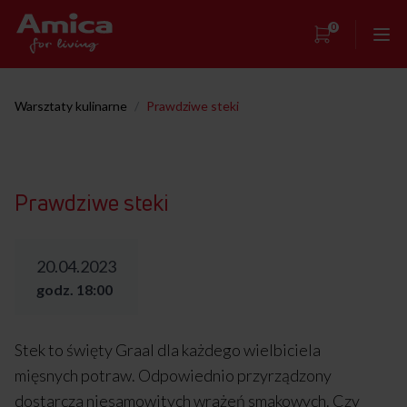
0
Strona główna
Warsztaty kulinarne
/
Prawdziwe steki
Showroom
Warsztaty kulinarne
Prawdziwe steki
Przepisy
Kontakt
20.04.2023
godz. 18:00
Stek to święty Graal dla każdego wielbiciela
mięsnych potraw. Odpowiednio przyrządzony
dostarcza niesamowitych wrażeń smakowych. Czy