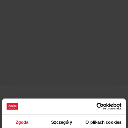
Kacper Sobkiewicz
Zgoda
Szczegóły
O plikach cookies