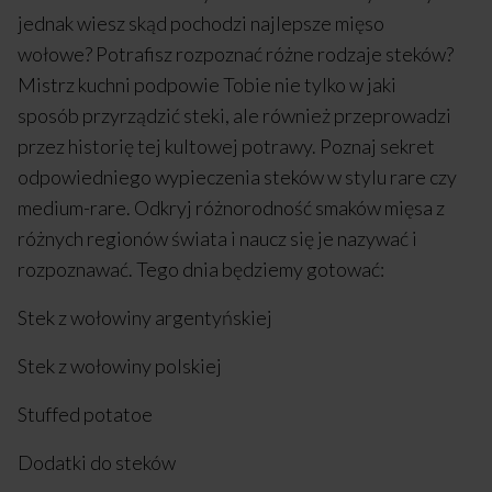
jednak wiesz skąd pochodzi najlepsze mięso
wołowe? Potrafisz rozpoznać różne rodzaje steków?
Mistrz kuchni podpowie Tobie nie tylko w jaki
sposób przyrządzić steki, ale również przeprowadzi
przez historię tej kultowej potrawy. Poznaj sekret
odpowiedniego wypieczenia steków w stylu rare czy
medium-rare. Odkryj różnorodność smaków mięsa z
różnych regionów świata i naucz się je nazywać i
rozpoznawać. Tego dnia będziemy gotować:
Stek z wołowiny argentyńskiej
Stek z wołowiny polskiej
Stuffed potatoe
Dodatki do steków