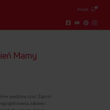
0
Koszyk
Dzień Mamy
lnie spędzony czas! Zaproś
nego gotowania, zabawy i