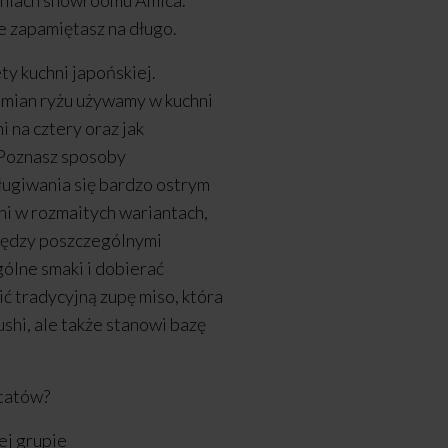
eniach showroomu Amica.
e zapamiętasz na długo.
y kuchni japońskiej.
dmian ryżu używamy w kuchni
i na cztery oraz jak
 Poznasz sposoby
sługiwania się bardzo ostrym
i w rozmaitych wariantach,
iędzy poszczególnymi
gólne smaki i dobierać
ić tradycyjną zupę miso, która
ushi, ale także stanowi bazę
ztatów?
j grupie