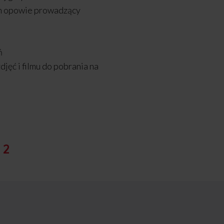
h opowie prowadzący
ń
djęć i filmu do pobrania na
:
2