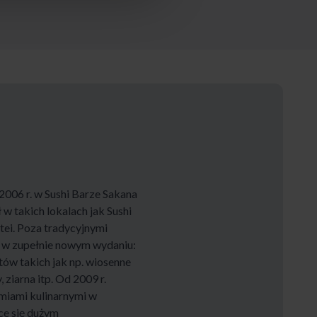
2006 r. w Sushi Barze Sakana
w takich lokalach jak Sushi
tei. Poza tradycyjnymi
i w zupełnie nowym wydaniu:
w takich jak np. wiosenne
, ziarna itp. Od 2009 r.
emiami kulinarnymi w
ce się dużym