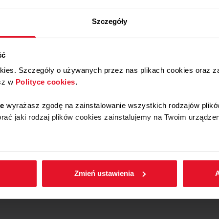
Szczegóły
ść
okies. Szczegóły o używanych przez nas plikach cookies oraz 
sz w
Polityce cookies
.
ie
wyrażasz zgodę na zainstalowanie wszystkich rodzajów plikó
ać jaki rodzaj plików cookies zainstalujemy na Twoim urządzen
enić wybrane przez Ciebie ustawienia plików cookies wchodząc
Zmień ustawienia
A