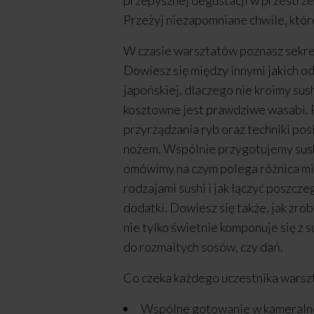
przepysznej degustacji w przestrz
Przeżyj niezapomniane chwile, któr
W czasie warsztatów poznasz sekret
Dowiesz się między innymi jakich o
japońskiej, dlaczego nie kroimy sush
kosztowne jest prawdziwe wasabi.
przyrządzania ryb oraz techniki po
nożem. Wspólnie przygotujemy sush
omówimy na czym polega różnica m
rodzajami sushi i jak łączyć poszcze
dodatki. Dowiesz się także, jak zrob
nie tylko świetnie komponuje się z s
do rozmaitych sosów, czy dań.
Co czeka każdego uczestnika wars
Wspólne gotowanie w kameralne