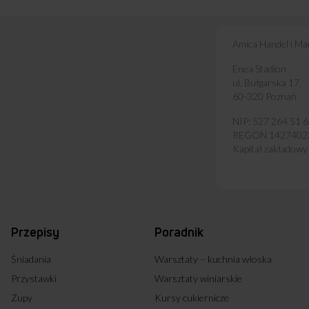
Amica Handel i Mark
Enea Stadion
ul. Bułgarska 17,
60-320 Poznań
NIP: 527 264 51 
REGON 1427402
Kapitał zakładowy
Przepisy
Poradnik
Śniadania
Warsztaty – kuchnia włoska
Przystawki
Warsztaty winiarskie
Zupy
Kursy cukiernicze