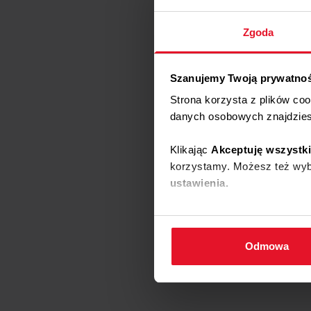
Zgoda
Szanujemy Twoją prywatno
Strona korzysta z plików co
danych osobowych znajdzie
Klikając
Akceptuję wszystk
korzystamy. Możesz też wybr
ustawienia.
W każdej chwili możesz zmi
cookies
.
Odmowa