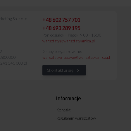
eting Sp. z o. o.
+48 602 757 701
+48 693 289 195
Poniedziałek - Piątek: 9:00 - 15:00
warsztaty@warsztatyamica.pl
62
Grupy zorganizowane:
3800000
warsztatygrupowe@warsztatyamica.pl
 241 541 000 zł
Skontaktuj się
Informacje
Kontakt
Regulamin warsztatów