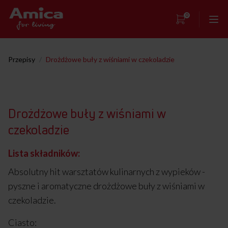
0
Strona główna
Przepisy
/
Drożdżowe buły z wiśniami w czekoladzie
Showroom
Warsztaty kulinarne
Drożdżowe buły z wiśniami w
Przepisy
czekoladzie
Kontakt
Lista składników:
Absolutny hit warsztatów kulinarnych z wypieków -
pyszne i aromatyczne drożdżowe buły z wiśniami w
czekoladzie.
Ciasto: