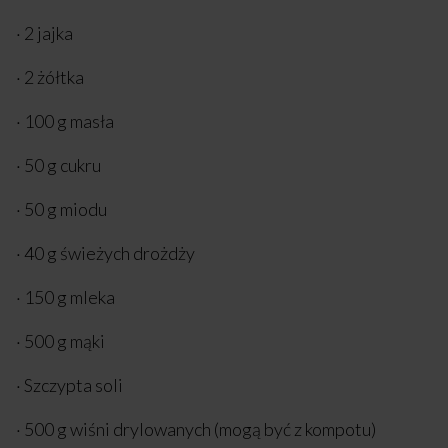
· 2 jajka
· 2 żółtka
· 100 g masła
· 50 g cukru
· 50 g miodu
· 40 g świeżych drożdży
· 150 g mleka
· 500 g mąki
· Szczypta soli
· 500 g wiśni drylowanych (mogą być z kompotu)