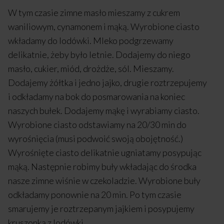
W tym czasie zimne masło mieszamy z cukrem
waniliowym, cynamonem i mąką. Wyrobione ciasto
wkładamy do lodówki. Mleko podgrzewamy
delikatnie, żeby było letnie. Dodajemy do niego
masło, cukier, miód, drożdże, sól. Mieszamy.
Dodajemy żółtka i jedno jajko, drugie roztrzepujemy
i odkładamy na bok do posmarowania na koniec
naszych bułek. Dodajemy mąkę i wyrabiamy ciasto.
Wyrobione ciasto odstawiamy na 20/30 min do
wyrośnięcia (musi podwoić swoją obojętność.)
Wyrośnięte ciasto delikatnie ugniatamy posypując
mąką. Następnie robimy buły wkładając do środka
nasze zimne wiśnie w czekoladzie. Wyrobione buły
odkładamy ponownie na 20 min. Po tym czasie
smarujemy je roztrzepanym jajkiem i posypujemy
kruszonką z lodówki.