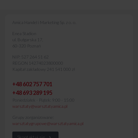
Amica Handel i Marketing Sp. z o. o.
Enea Stadion
ul. Bułgarska 17,
60-320 Poznań
NIP: 527 264 51 62
REGON 14274023800000
Kapitał zakładowy 241 541 000 zł
+48 602 757 701
+48 693 289 195
Poniedziałek - Piątek: 9:00 - 15:00
warsztaty@warsztatyamica.pl
Grupy zorganizowane:
warsztatygrupowe@warsztatyamica.pl
Skontaktuj się