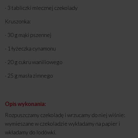
· 3 tabliczki mlecznej czekolady
Kruszonka:
· 30 g mąki pszennej
· 1 łyżeczka cynamonu
· 20 g cukru waniliowego
· 25 g masła zimnego
Opis wykonania:
Rozpuszczamy czekoladę i wrzucamy do niej wiśnie:
wymieszane w czekoladzie wykładamy na papier i
wkładamy do lodówki.