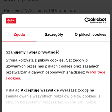
Pieczemy 20/25 min. w 180 stopniach.
Sprawdź także
Zgoda
Szczegóły
O plikach cookies
SOS BARBECUE
Szanujemy Twoją prywatność
Strona korzysta z plików cookies. Szczegóły o
Rodzaj dania:
Przystawka
używanych przez nas plikach cookies oraz zasadach
Rodzaj kuchni:
przetwarzania danych osobowych znajdziesz w
Polityce
Kuchnia amerykańska
cookies
.
Klikając
Akceptuję wszystkie
wyrażasz zgodę na
RAVIOLI Z DYNIĄ I AMARETTO
zainstalowanie wszystkich rodzajów plików cookies, z
Rodzaj dania:
których korzystamy. Możesz też wybrać jaki rodzaj
Przystawka
plików cookies zainstalujemy na Twoim urządzeniu,
Rodzaj kuchni: