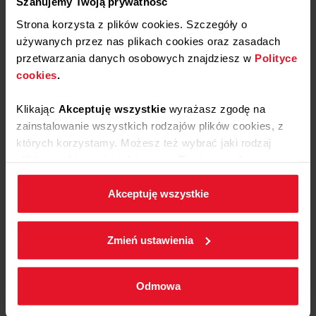
Szanujemy Twoją prywatność
Strona korzysta z plików cookies. Szczegóły o
używanych przez nas plikach cookies oraz zasadach
przetwarzania danych osobowych znajdziesz w
Polityce
cookies
.
Jeszcze przed nami
Klikając
Akceptuję wszystkie
wyrażasz zgodę na
zainstalowanie wszystkich rodzajów plików cookies, z
których korzystamy. Możesz też wybrać jaki rodzaj
KUCHNIA HISZPAŃSKA
plików cookies zainstalujemy na Twoim urządzeniu,
Prowadzący:
klikając
Zmień ustawienia.
Artur Kotliński
Akceptuję wszystkie
Data:
W każdej chwili możesz zmienić wybrane przez Ciebie
17.09.2026
329.00 zł
ustawienia plików cookies wchodząc w zakładkę
18:00
Zmień ustawienia
Polityka cookies
.
SUSHI
Odmowa
Prowadzący:
Bartłomiej Wrzesiński