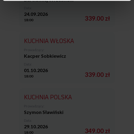
Data:
24.09.2026
339.00 zł
18:00
KUCHNIA WŁOSKA
Prowadzący:
Kacper Sobkiewicz
Data:
01.10.2026
339.00 zł
18:00
KUCHNIA POLSKA
Prowadzący:
Szymon Sławiński
Data:
29.10.2026
349.00 zł
18:00