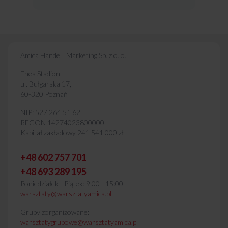
Amica Handel i Marketing Sp. z o. o.
Enea Stadion
ul. Bułgarska 17,
60-320 Poznań
NIP: 527 264 51 62
REGON 14274023800000
Kapitał zakładowy 241 541 000 zł
+48 602 757 701
+48 693 289 195
Poniedziałek - Piątek: 9:00 - 15:00
warsztaty@warsztatyamica.pl
Grupy zorganizowane:
warsztatygrupowe@warsztatyamica.pl