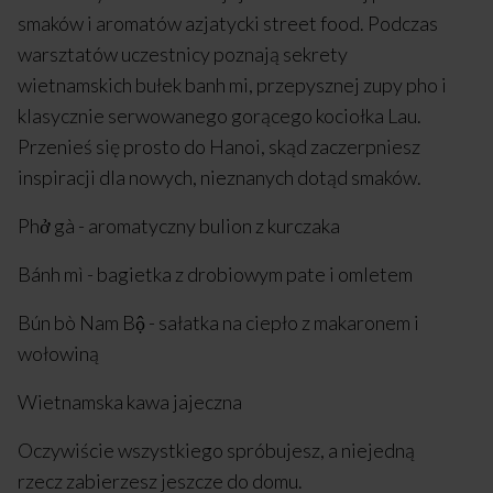
smaków i aromatów azjatycki street food. Podczas
warsztatów uczestnicy poznają sekrety
wietnamskich bułek banh mi, przepysznej zupy pho i
klasycznie serwowanego gorącego kociołka Lau.
Przenieś się prosto do Hanoi, skąd zaczerpniesz
inspiracji dla nowych, nieznanych dotąd smaków.
Phở gà - aromatyczny bulion z kurczaka
Bánh mì - bagietka z drobiowym pate i omletem
Bún bò Nam Bộ - sałatka na ciepło z makaronem i
wołowiną
Wietnamska kawa jajeczna
Oczywiście wszystkiego spróbujesz, a niejedną
rzecz zabierzesz jeszcze do domu.