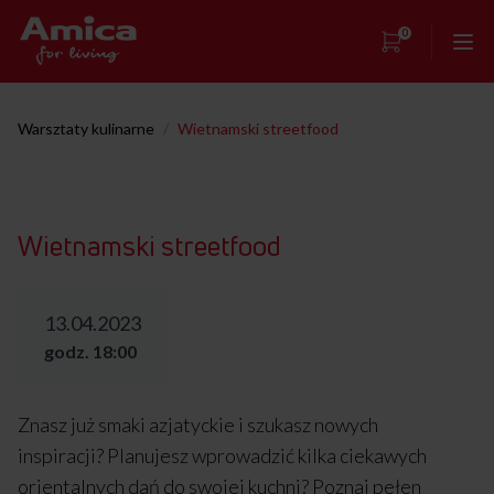
0
Strona główna
Warsztaty kulinarne
/
Wietnamski streetfood
Showroom
Warsztaty kulinarne
Wietnamski streetfood
Przepisy
Kontakt
13.04.2023
godz. 18:00
Znasz już smaki azjatyckie i szukasz nowych
inspiracji? Planujesz wprowadzić kilka ciekawych
orientalnych dań do swojej kuchni? Poznaj pełen