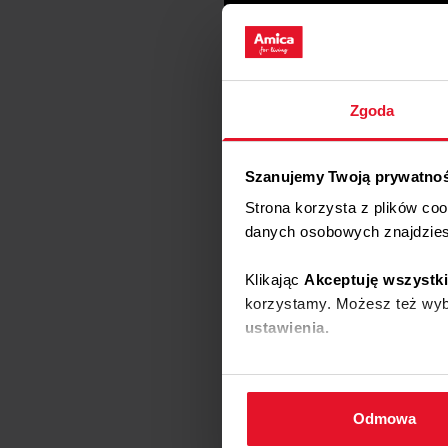
Zgoda
Szanujemy Twoją prywatno
Strona korzysta z plików co
danych osobowych znajdzie
Klikając
Akceptuję wszystk
korzystamy. Możesz też wybr
ustawienia.
W każdej chwili możesz zmi
cookies
.
Odmowa