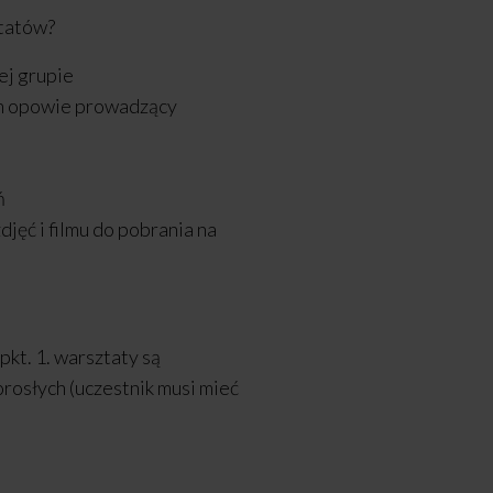
ztatów?
j grupie
h opowie prowadzący
ń
djęć i filmu do pobrania na
pkt. 1. warsztaty są
rosłych (uczestnik musi mieć