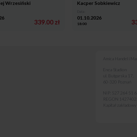
ej Wrzesiński
Kacper Sobkiewicz
Data:
26
01.10.2026
339.00 zł
33
18:00
Amica Handel i Mark
Enea Stadion
ul. Bułgarska 17,
60-320 Poznań
NIP: 527 264 51 
REGON 1427402
Kapitał zakładowy