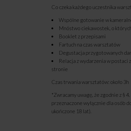
Co czeka każdego uczestnika wars
Wspólne gotowanie w kameralne
Mnóstwo ciekawostek, o któryc
Booklet z przepisami
Fartuch na czas warsztatów
Degustacja przygotowanych da
Relacja z wydarzenia w postaci z
stronie
Czas trwania warsztatów: około 3h
*Zwracamy uwagę, że zgodnie z § 4. 
przeznaczone wyłącznie dla osób do
ukończone 18 lat).