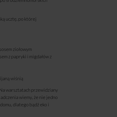
 po śródziemnomorskich
ką ucztę, po której
i sosem ziołowym
em z papryki i migdałów z
ijaną wiśnią
 Na warsztatach przewidziany
iadczenia wiemy, że nie jedno
 domu, dlatego bądź eko i