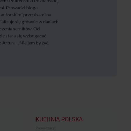
went Politechniki Poznańskiej
ami. Prowadzi bloga
i autorskimi przepisami na
ializuje się głównie w daniach
eczenia serników. Od
dzie stara się wzbogacać
Artura: „Nie jem by żyć,
KUCHNIA POLSKA
Prowadzący: