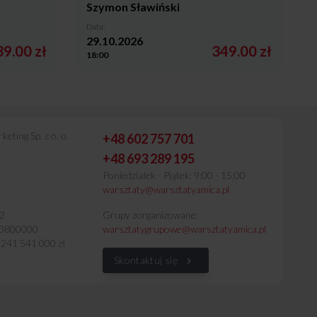
Szymon Sławiński
Data:
29.10.2026
9.00 zł
349.00 zł
18:00
eting Sp. z o. o.
+48 602 757 701
+48 693 289 195
Poniedziałek - Piątek: 9:00 - 15:00
warsztaty@warsztatyamica.pl
62
Grupy zorganizowane:
3800000
warsztatygrupowe@warsztatyamica.pl
 241 541 000 zł
Skontaktuj się