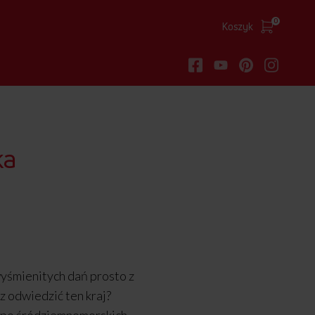
0
Koszyk
ka
yśmienitych dań prosto z
z odwiedzić ten kraj?