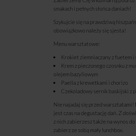
Zabierzemy Cię w kulinarną podróż
smakach i pełnych słońca daniach!
Szykujcie się na prawdziwą hiszpańs
obowiązkowo należy się sjesta!
Menu warsztatowe:
Krokiet ziemniaczany z fuetem 
Krem z pieczonego czosnku z mus
olejem bazyliowym
Paella z krewetkami i chorizo
Czekoladowy sernik baskijski z p
Nie najadaj się przed warsztatami!
jest czas na degustację dań. Z dośw
z nich zabierzesz także na wynos do
zabierz ze sobą mały lunchbox.