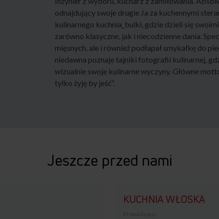
Inżynier z wyboru, kucharz z zamiłowania. Absol
odnajdujący swoje drugie Ja za kuchennymi ster
kulinarnego kuchnia_bulki, gdzie dzieli się swoim
zarówno klasyczne, jak i niecodzienne dania. Spec
mięsnych, ale i również podłapał smykałkę do pi
niedawna poznaje tajniki fotografii kulinarnej, g
wizualnie swoje kulinarne wyczyny. Główne motto 
tylko żyję by jeść”.
Jeszcze przed nami
KUCHNIA WŁOSKA
:
Prowadzący: