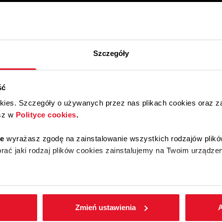
Szczegóły
ść
okies. Szczegóły o używanych przez nas plikach cookies oraz 
sz w
Polityce cookies
.
ie
wyrażasz zgodę na zainstalowanie wszystkich rodzajów plikó
ać jaki rodzaj plików cookies zainstalujemy na Twoim urządzen
enić wybrane przez Ciebie ustawienia plików cookies wchodząc
Zmień ustawienia
A