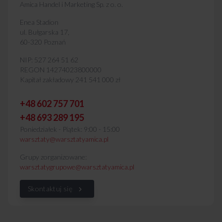
Amica Handel i Marketing Sp. z o. o.
Enea Stadion
ul. Bułgarska 17,
60-320 Poznań
NIP: 527 264 51 62
REGON 14274023800000
Kapitał zakładowy 241 541 000 zł
+48 602 757 701
+48 693 289 195
Poniedziałek - Piątek: 9:00 - 15:00
warsztaty@warsztatyamica.pl
Grupy zorganizowane:
warsztatygrupowe@warsztatyamica.pl
Skontaktuj się