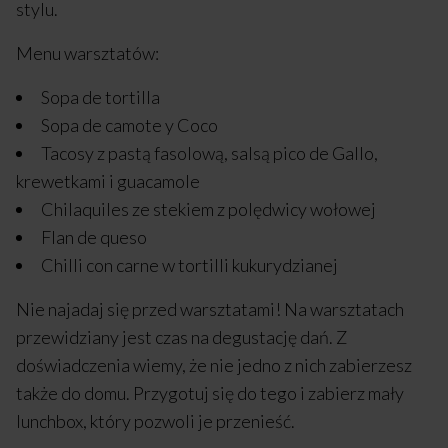
stylu.
Menu warsztatów:
Sopa de tortilla
Sopa de camote y Coco
Tacosy z pastą fasolową, salsą pico de Gallo,
krewetkami i guacamole
Chilaquiles ze stekiem z polędwicy wołowej
Flan de queso
Chilli con carne w tortilli kukurydzianej
Nie najadaj się przed warsztatami! Na warsztatach
przewidziany jest czas na degustację dań. Z
doświadczenia wiemy, że nie jedno z nich zabierzesz
także do domu. Przygotuj się do tego i zabierz mały
lunchbox, który pozwoli je przenieść.