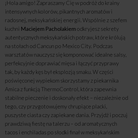
¡Hola amigo! Zapraszamy Cię w podróż do krainy
intensywnych kolorów, pikantnych aromatów i
radosnej, meksykańskiej energii. Wspólnie z szefem
kuchni
Maciejem Pacholakiem
odkryjesz sekrety
autentycznych meksykańskich potraw, które królują
na stołach od Cancun po Mexico City. Podczas
warsztatów nauczysz się komponować idealne salsy,
perfekcyjnie doprawiać mięsa i łączyć przyprawy
tak, by każdy kęs był eksplozją smaku. W części
poświęconej wypiekom skorzystamy z piekarnika
Amica z funkcją ThermoControl, która zapewnia
stabilne pieczenie i doskonały efekt – niezależnie od
tego, czy przygotowujemy chrupiące placki,
puszyste ciasta czy zapiekane dania. Przyjdź i poczuj
prawdziwą fiestę na talerzu – od aromatycznych
tacos i enchiladas po słodki finał w meksykańskim