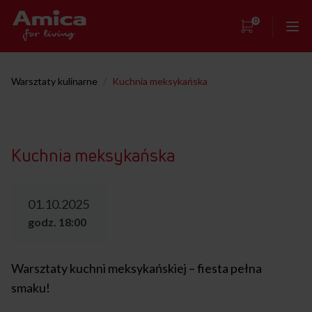
0
Strona główna
Warsztaty kulinarne
/
Kuchnia meksykańska
Showroom
Warsztaty kulinarne
Kuchnia meksykańska
Przepisy
Kontakt
01.10.2025
godz. 18:00
Warsztaty kuchni meksykańskiej – fiesta pełna
smaku!