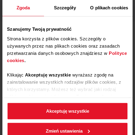
Zgoda
Szczegóły
O plikach cookies
Szanujemy Twoją prywatność
Strona korzysta z plików cookies. Szczegóły o
używanych przez nas plikach cookies oraz zasadach
przetwarzania danych osobowych znajdziesz w
Polityce
Artur Kotliński
cookies
.
Prowadzący
Klikając
Akceptuję wszystkie
wyrażasz zgodę na
zainstalowanie wszystkich rodzajów plików cookies, z
Inżynier z wyboru, kucharz z zamiłowania.
których korzystamy. Możesz też wybrać jaki rodzaj
Absolwent Politechniki Poznańskiej
plików cookies zainstalujemy na Twoim urządzeniu,
odnajdujący swoje drugie Ja za
klikając
Zmień ustawienia.
kuchennymi sterami. Prowadzi bloga
Akceptuję wszystkie
kulinarnego kuchnia_bulki, gdzie dzieli się
W każdej chwili możesz zmienić wybrane przez Ciebie
swoimi autorskimi przepisami na zarówno
ustawienia plików cookies wchodząc w zakładkę
klasyczne, jak i niecodzienne dania.
Zmień ustawienia
Polityka cookies
.
Specializuje się głównie w daniach