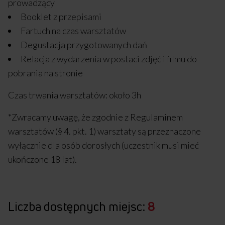
prowadzący
Booklet z przepisami
Fartuch na czas warsztatów
Degustacja przygotowanych dań
Relacja z wydarzenia w postaci zdjęć i filmu do
pobrania na stronie
Czas trwania warsztatów: około 3h
*Zwracamy uwagę, że zgodnie z Regulaminem
warsztatów (§ 4. pkt. 1) warsztaty są przeznaczone
wyłącznie dla osób dorosłych (uczestnik musi mieć
ukończone 18 lat).
Liczba dostępnych miejsc:
8