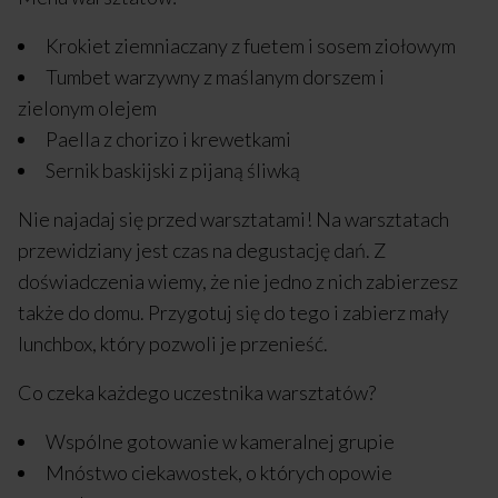
Krokiet ziemniaczany z fuetem i sosem ziołowym
Tumbet warzywny z maślanym dorszem i
zielonym olejem
Paella z chorizo i krewetkami
Sernik baskijski z pijaną śliwką
Nie najadaj się przed warsztatami! Na warsztatach
przewidziany jest czas na degustację dań. Z
doświadczenia wiemy, że nie jedno z nich zabierzesz
także do domu. Przygotuj się do tego i zabierz mały
lunchbox, który pozwoli je przenieść.
Co czeka każdego uczestnika warsztatów?
Wspólne gotowanie w kameralnej grupie
Mnóstwo ciekawostek, o których opowie