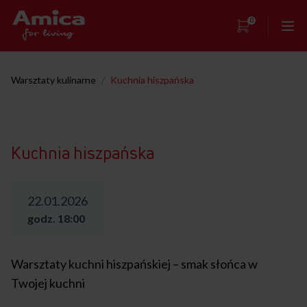
0
Strona główna
Warsztaty kulinarne
/
Kuchnia hiszpańska
Showroom
Warsztaty kulinarne
Kuchnia hiszpańska
Przepisy
Kontakt
22.01.2026
godz. 18:00
Warsztaty kuchni hiszpańskiej – smak słońca w
Twojej kuchni