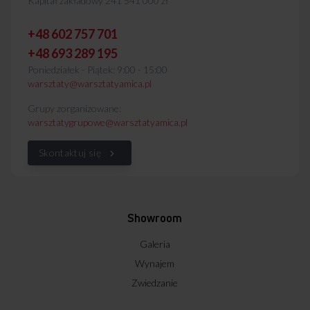
Kapitał zakładowy 241 541 000 zł
+48 602 757 701
+48 693 289 195
Poniedziałek - Piątek: 9:00 - 15:00
warsztaty@warsztatyamica.pl
Grupy zorganizowane:
warsztatygrupowe@warsztatyamica.pl
Skontaktuj się
Showroom
Galeria
Wynajem
Zwiedzanie