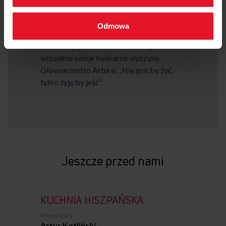
mięsnych, ale i również podłapał
smykałkę do pieczenia serników. Od
Odmowa
niedawna poznaje tajniki fotografii
kulinarnej, gdzie stara się wzbogacać
wizualnie swoje kulinarne wyczyny.
Główne motto Artura: „Nie jem by żyć,
tylko żyję by jeść”.
Jeszcze przed nami
KUCHNIA HISZPAŃSKA
Prowadzący:
Artur Kotliński