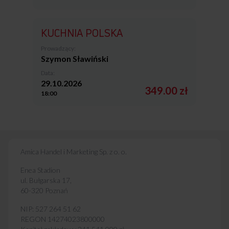
KUCHNIA POLSKA
Prowadzący:
Szymon Sławiński
Data:
29.10.2026
349.00 zł
18:00
Amica Handel i Marketing Sp. z o. o.
Enea Stadion
ul. Bułgarska 17,
60-320 Poznań
NIP: 527 264 51 62
REGON 14274023800000