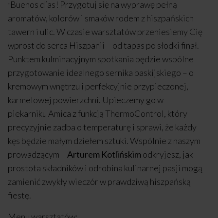
¡Buenos días! Przygotuj się na wyprawę pełną
aromatów, kolorów i smaków rodem z hiszpańskich
tawern i ulic. W czasie warsztatów przeniesiemy Cię
wprost do serca Hiszpanii – od tapas po słodki finał.
Punktem kulminacyjnym spotkania będzie wspólne
przygotowanie idealnego sernika baskijskiego – o
kremowym wnętrzu i perfekcyjnie przypieczonej,
karmelowej powierzchni. Upieczemy go w
piekarniku Amica z funkcją ThermoControl, który
precyzyjnie zadba o temperaturę i sprawi, że każdy
kęs będzie małym dziełem sztuki. Wspólnie z naszym
prowadzącym –
Arturem Kotlińskim
odkryjesz, jak
prostota składników i odrobina kulinarnej pasji mogą
zamienić zwykły wieczór w prawdziwą hiszpańską
fiestę.
Menu warsztatów: