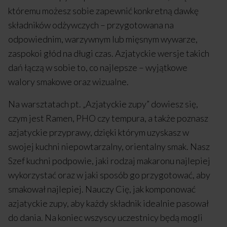
któremu możesz sobie zapewnić konkretną dawkę
składników odżywczych – przygotowana na
odpowiednim, warzywnym lub mięsnym wywarze,
zaspokoi głód na długi czas. Azjatyckie wersje takich
dań łączą w sobie to, co najlepsze – wyjątkowe
walory smakowe oraz wizualne.
Na warsztatach pt. „Azjatyckie zupy” dowiesz się,
czym jest Ramen, PHO czy tempura, a także poznasz
azjatyckie przyprawy, dzięki którym uzyskasz w
swojej kuchni niepowtarzalny, orientalny smak. Nasz
Szef kuchni podpowie, jaki rodzaj makaronu najlepiej
wykorzystać oraz w jaki sposób go przygotować, aby
smakował najlepiej. Nauczy Cię, jak komponować
azjatyckie zupy, aby każdy składnik idealnie pasował
do dania. Na koniec wszyscy uczestnicy będą mogli