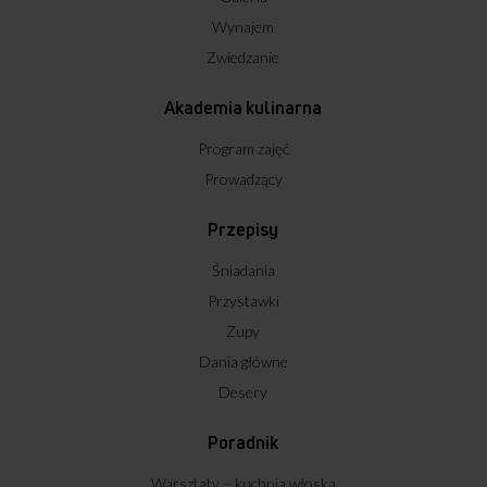
Wynajem
Zwiedzanie
Akademia kulinarna
Program zajęć
Prowadzący
Przepisy
Śniadania
Przystawki
Zupy
Dania główne
Desery
Poradnik
Warsztaty – kuchnia włoska