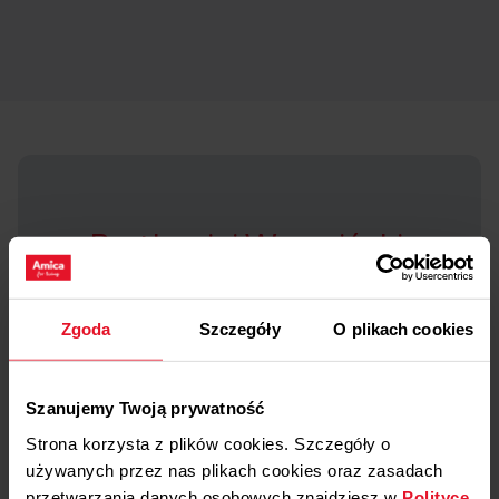
Bartłomiej Wrzesiński
Sushi Master
Swoją przygodę z kuchnią japońską
Zgoda
Szczegóły
O plikach cookies
rozpoczął w 2006 r. w Sushi Barze Sakana
w Poznaniu. Zdobyte doświadczenie
wykorzystał w takich lokalach jak Sushi
Szanujemy Twoją prywatność
Matii, Kuro by Panamo, Sushi Tokyo, Sushi
Strona korzysta z plików cookies. Szczegóły o
bar Katei. Poza tradycyjnymi specjałami
używanych przez nas plikach cookies oraz zasadach
kuchni japońskiej, przygotowuje sushi w
przetwarzania danych osobowych znajdziesz w
Polityce