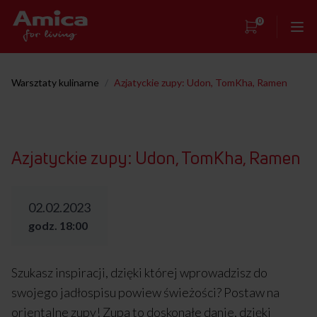
0
Strona główna
Warsztaty kulinarne
/
Azjatyckie zupy: Udon, TomKha, Ramen
Showroom
Warsztaty kulinarne
Azjatyckie zupy: Udon, TomKha, Ramen
Przepisy
Kontakt
02.02.2023
godz. 18:00
Szukasz inspiracji, dzięki której wprowadzisz do
swojego jadłospisu powiew świeżości? Postaw na
orientalne zupy! Zupa to doskonałe danie, dzięki