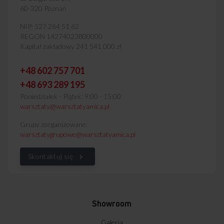
60-320 Poznań
NIP: 527 264 51 62
REGON 14274023800000
Kapitał zakładowy 241 541 000 zł
+48 602 757 701
+48 693 289 195
Poniedziałek - Piątek: 9:00 - 15:00
warsztaty@warsztatyamica.pl
Grupy zorganizowane:
warsztatygrupowe@warsztatyamica.pl
Skontaktuj się
Showroom
Galeria