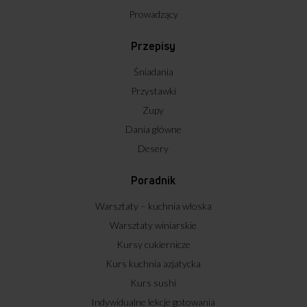
Prowadzący
Przepisy
Śniadania
Przystawki
Zupy
Dania główne
Desery
Poradnik
Warsztaty – kuchnia włoska
Warsztaty winiarskie
Kursy cukiernicze
Kurs kuchnia azjatycka
Kurs sushi
Indywidualne lekcje gotowania