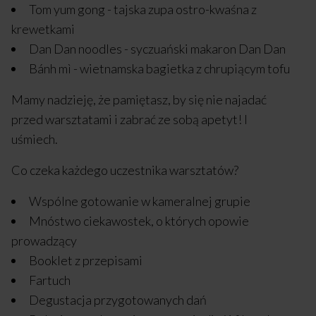
Tom yum gong - tajska zupa ostro-kwaśna z
krewetkami
Dan Dan noodles - syczuański makaron Dan Dan
Bánh mì - wietnamska bagietka z chrupiącym tofu
Mamy nadzieję, że pamiętasz, by się nie najadać
przed warsztatami i zabrać ze sobą apetyt! I
uśmiech.
Co czeka każdego uczestnika warsztatów?
Wspólne gotowanie w kameralnej grupie
Mnóstwo ciekawostek, o których opowie
prowadzący
Booklet z przepisami
Fartuch
Degustacja przygotowanych dań