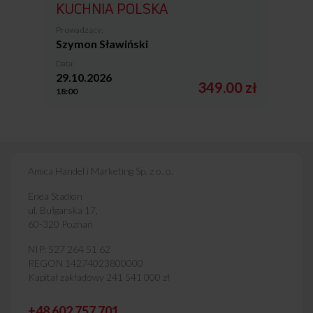
KUCHNIA POLSKA
Prowadzący:
Szymon Sławiński
Data:
29.10.2026
349.00 zł
18:00
Amica Handel i Marketing Sp. z o. o.
Enea Stadion
ul. Bułgarska 17,
60-320 Poznań
NIP: 527 264 51 62
REGON 14274023800000
Kapitał zakładowy 241 541 000 zł
+48 602 757 701