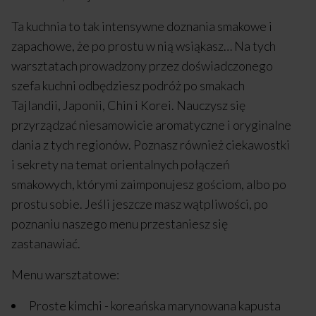
Ta kuchnia to tak intensywne doznania smakowe i
zapachowe, że po prostu w nią wsiąkasz… Na tych
warsztatach prowadzony przez doświadczonego
szefa kuchni odbędziesz podróż po smakach
Tajlandii, Japonii, Chin i Korei. Nauczysz się
przyrządzać niesamowicie aromatyczne i oryginalne
dania z tych regionów. Poznasz również ciekawostki
i sekrety na temat orientalnych połączeń
smakowych, którymi zaimponujesz gościom, albo po
prostu sobie. Jeśli jeszcze masz wątpliwości, po
poznaniu naszego menu przestaniesz się
zastanawiać.
Menu warsztatowe:
Proste kimchi - koreańska marynowana kapusta