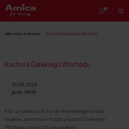
0
Strona główna
Warsztaty kulinarne
/
Kuchnia Dalekiego Wschodu
Showroom
Warsztaty kulinarne
Kuchnia Dalekiego Wschodu
Przepisy
Kontakt
20.06.2024
godz. 18:00
Kto raz otworzy drzwi do niezwykłego świata
smaków, aromatów i tradycji kuchni Dalekiego
Wschodu, ten już ich nie zamknie!