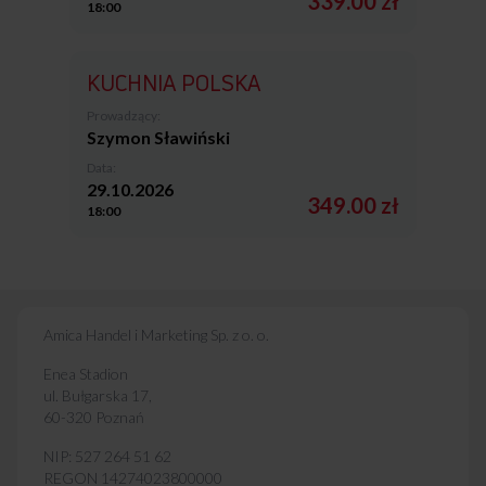
339.00 zł
18:00
KUCHNIA POLSKA
Prowadzący:
Szymon Sławiński
Data:
29.10.2026
349.00 zł
18:00
Amica Handel i Marketing Sp. z o. o.
Enea Stadion
ul. Bułgarska 17,
60-320 Poznań
NIP: 527 264 51 62
REGON 14274023800000