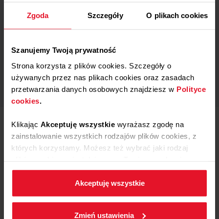
Zgoda
Szczegóły
O plikach cookies
Szanujemy Twoją prywatność
Strona korzysta z plików cookies. Szczegóły o
używanych przez nas plikach cookies oraz zasadach
przetwarzania danych osobowych znajdziesz w
Polityce
cookies
.
Klikając
Akceptuję wszystkie
wyrażasz zgodę na
zainstalowanie wszystkich rodzajów plików cookies, z
których korzystamy. Możesz też wybrać jaki rodzaj
Jeszcze przed nami
plików cookies zainstalujemy na Twoim urządzeniu,
klikając
Zmień ustawienia.
Akceptuję wszystkie
W każdej chwili możesz zmienić wybrane przez Ciebie
KUCHNIA HISZPAŃSKA
ustawienia plików cookies wchodząc w zakładkę
Prowadzący:
Zmień ustawienia
Polityka cookies
.