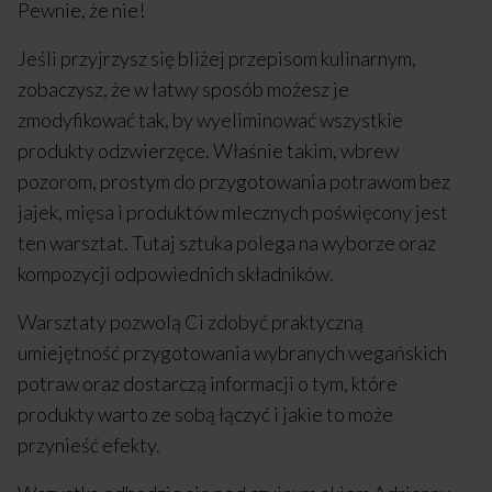
Pewnie, że nie!
Jeśli przyjrzysz się bliżej przepisom kulinarnym,
zobaczysz, że w łatwy sposób możesz je
zmodyfikować tak, by wyeliminować wszystkie
produkty odzwierzęce. Właśnie takim, wbrew
pozorom, prostym do przygotowania potrawom bez
jajek, mięsa i produktów mlecznych poświęcony jest
ten warsztat. Tutaj sztuka polega na wyborze oraz
kompozycji odpowiednich składników.
Warsztaty pozwolą Ci zdobyć praktyczną
umiejętność przygotowania wybranych wegańskich
potraw oraz dostarczą informacji o tym, które
produkty warto ze sobą łączyć i jakie to może
przynieść efekty.