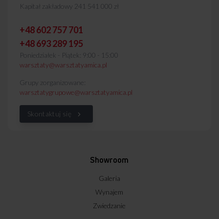
Kapitał zakładowy 241 541 000 zł
+48 602 757 701
+48 693 289 195
Poniedziałek - Piątek: 9:00 - 15:00
warsztaty@warsztatyamica.pl
Grupy zorganizowane:
warsztatygrupowe@warsztatyamica.pl
Skontaktuj się
Showroom
Galeria
Wynajem
Zwiedzanie