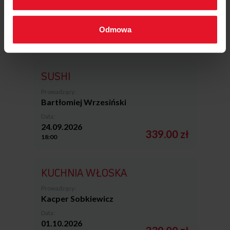
Artur Kotliński
Data:
Odmowa
17.09.2026
329.00 zł
18:00
SUSHI
Prowadzący:
Bartłomiej Wrzesiński
Data:
24.09.2026
339.00 zł
18:00
KUCHNIA WŁOSKA
Prowadzący:
Kacper Sobkiewicz
Data:
01.10.2026