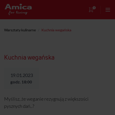
0
Strona główna
Warsztaty kulinarne
/
Kuchnia wegańska
Showroom
Warsztaty kulinarne
Kuchnia wegańska
Przepisy
Kontakt
19.01.2023
godz. 18:00
Myślisz, że weganie rezygnują z większości
pysznych dań..?