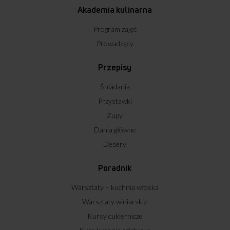
Akademia kulinarna
Program zajęć
Prowadzący
Przepisy
Śniadania
Przystawki
Zupy
Dania główne
Desery
Poradnik
Warsztaty – kuchnia włoska
Warsztaty winiarskie
Kursy cukiernicze