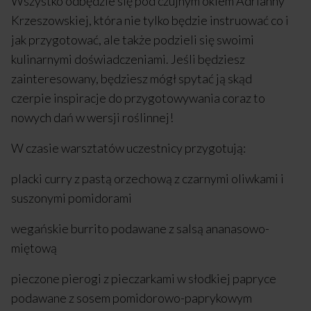
Wszystko odbędzie się pod czujnym okiem Adrianny
Krzeszowskiej, która nie tylko będzie instruować co i
jak przygotować, ale także podzieli się swoimi
kulinarnymi doświadczeniami. Jeśli będziesz
zainteresowany, będziesz mógł spytać ją skąd
czerpie inspiracje do przygotowywania coraz to
nowych dań w wersji roślinnej!
W czasie warsztatów uczestnicy przygotują:
placki curry z pastą orzechową z czarnymi oliwkami i
suszonymi pomidorami
wegańskie burrito podawane z salsą ananasowo-
miętową
pieczone pierogi z pieczarkami w słodkiej papryce
podawane z sosem pomidorowo-paprykowym