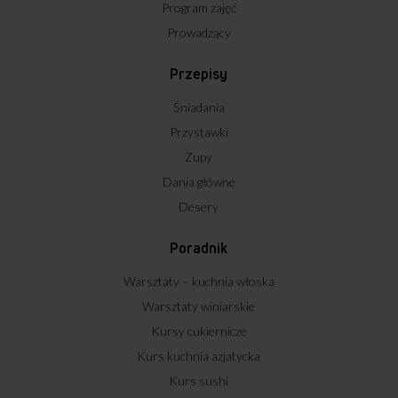
Program zajęć
Prowadzący
Przepisy
Śniadania
Przystawki
Zupy
Dania główne
Desery
Poradnik
Warsztaty – kuchnia włoska
Warsztaty winiarskie
Kursy cukiernicze
Kurs kuchnia azjatycka
Kurs sushi