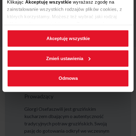
Klikając
Akceptuję wszystkie
wyrażasz zgodę na
zainstalowanie wszystkich rodzajów plików cookies, z
których korzystamy. Możesz też wybrać jaki rodzaj
plików cookies zainstalujemy na Twoim urządzeniu,
klikając
Zmień ustawienia.
Akceptuję wszystkie
W każdej chwili możesz zmienić wybrane przez Ciebie
ustawienia plików cookies wchodząc w zakładkę
Zmień ustawienia
Polityka cookies
.
Odmowa
Giorgi Osefaszwili
Prowadzący
Giorgi Osefaszwili jest gruzińskim
kucharzem dbającym o autentyczność
tradycyjnych potraw gruzińskich. Swoją
pasję do gotowania odkrył we wczesnym