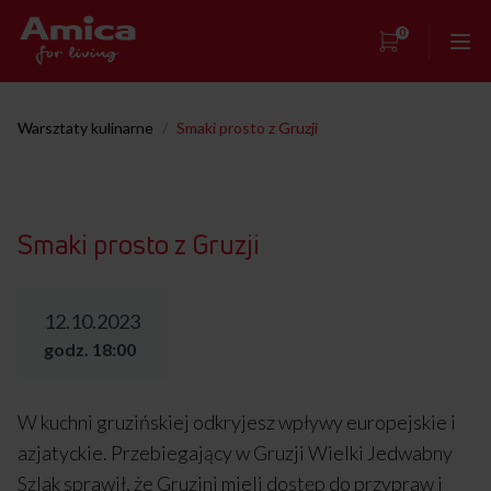
0
Strona główna
Warsztaty kulinarne
/
Smaki prosto z Gruzji
Showroom
Warsztaty kulinarne
Smaki prosto z Gruzji
Przepisy
Kontakt
12.10.2023
godz. 18:00
W kuchni gruzińskiej odkryjesz wpływy europejskie i
azjatyckie. Przebiegający w Gruzji Wielki Jedwabny
Szlak sprawił, że Gruzini mieli dostęp do przypraw i