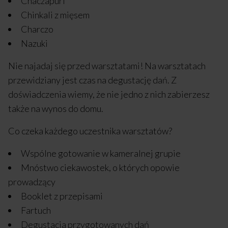
Chaczapuri
Chinkali z mięsem
Charczo
Nazuki
Nie najadaj się przed warsztatami! Na warsztatach
przewidziany jest czas na degustację dań. Z
doświadczenia wiemy, że nie jedno z nich zabierzesz
także na wynos do domu.
Co czeka każdego uczestnika warsztatów?
Wspólne gotowanie w kameralnej grupie
Mnóstwo ciekawostek, o których opowie
prowadzący
Booklet z przepisami
Fartuch
Degustacja przygotowanych dań