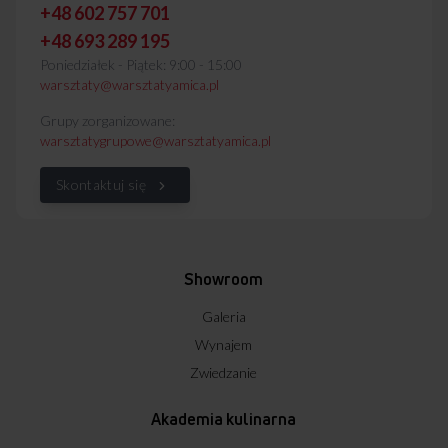
+48 602 757 701
+48 693 289 195
Poniedziałek - Piątek: 9:00 - 15:00
warsztaty@warsztatyamica.pl
Grupy zorganizowane:
warsztatygrupowe@warsztatyamica.pl
Skontaktuj się
Showroom
Galeria
Wynajem
Zwiedzanie
Akademia kulinarna