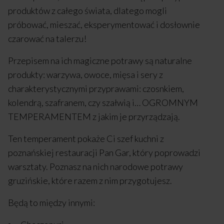
produktów z całego świata, dlatego mogli
próbować, mieszać, eksperymentować i dosłownie
czarować na talerzu!
Przepisem na ich magiczne potrawy są naturalne
produkty: warzywa, owoce, mięsa i sery z
charakterystycznymi przyprawami: czosnkiem,
kolendrą, szafranem, czy szałwią i… OGROMNYM
TEMPERAMENTEM z jakim je przyrządzają.
Ten temperament pokaże Ci szef kuchni z
poznańskiej restauracji Pan Gar, który poprowadzi
warsztaty. Poznasz na nich narodowe potrawy
gruzińskie, które razem z nim przygotujesz.
Będą to między innymi: