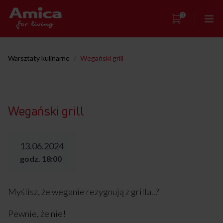
0
Strona główna
Warsztaty kulinarne
/
Wegański grill
Showroom
Warsztaty kulinarne
Wegański grill
Przepisy
Kontakt
13.06.2024
godz. 18:00
Myślisz, że weganie rezygnują z grilla..?
Pewnie, że nie!