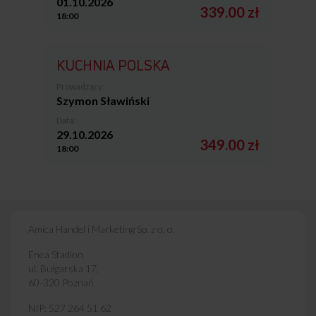
01.10.2026
339.00 zł
18:00
KUCHNIA POLSKA
Prowadzący:
Szymon Sławiński
Data:
29.10.2026
349.00 zł
18:00
Amica Handel i Marketing Sp. z o. o.
Enea Stadion
ul. Bułgarska 17,
60-320 Poznań
NIP: 527 264 51 62