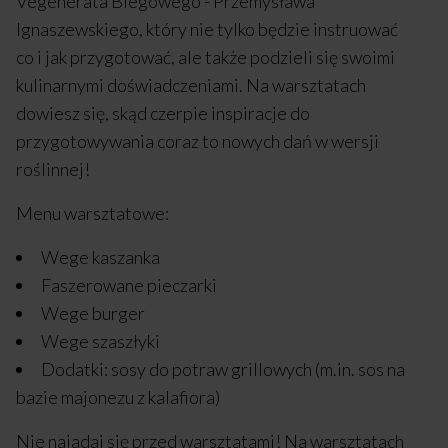
Vegenerata Biegowego - Przemysława
Ignaszewskiego, który nie tylko będzie instruować
co i jak przygotować, ale także podzieli się swoimi
kulinarnymi doświadczeniami. Na warsztatach
dowiesz się, skąd czerpie inspiracje do
przygotowywania coraz to nowych dań w wersji
roślinnej!
Menu warsztatowe:
Wege kaszanka
Faszerowane pieczarki
Wege burger
Wege szaszłyki
Dodatki: sosy do potraw grillowych (m.in. sos na
bazie majonezu z kalafiora)
Nie najadaj się przed warsztatami! Na warsztatach