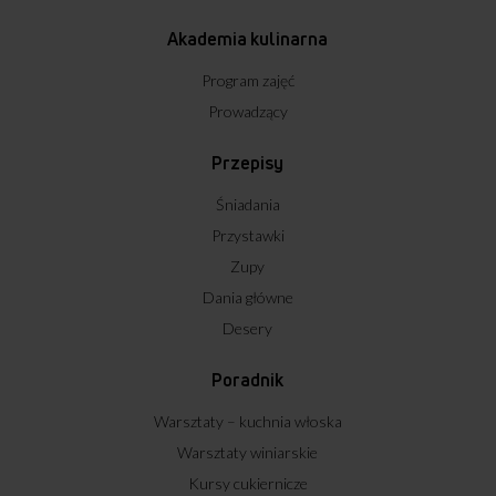
Akademia kulinarna
Program zajęć
Prowadzący
Przepisy
Śniadania
Przystawki
Zupy
Dania główne
Desery
Poradnik
Warsztaty – kuchnia włoska
Warsztaty winiarskie
Kursy cukiernicze