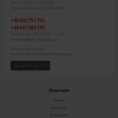
REGON 14274023800000
Kapitał zakładowy 241 541 000 zł
+48 602 757 701
+48 693 289 195
Poniedziałek - Piątek: 9:00 - 15:00
warsztaty@warsztatyamica.pl
Grupy zorganizowane:
warsztatygrupowe@warsztatyamica.pl
Skontaktuj się
Showroom
Galeria
Wynajem
Zwiedzanie