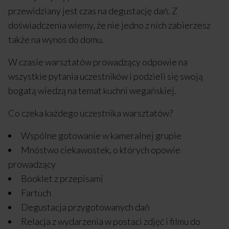
przewidziany jest czas na degustację dań. Z
doświadczenia wiemy, że nie jedno z nich zabierzesz
także na wynos do domu.
W czasie warsztatów prowadzący odpowie na
wszystkie pytania uczestników i podzieli się swoją
bogatą wiedzą na temat kuchni wegańskiej.
Co czeka każdego uczestnika warsztatów?
Wspólne gotowanie w kameralnej grupie
Mnóstwo ciekawostek, o których opowie
prowadzący
Booklet z przepisami
Fartuch
Degustacja przygotowanych dań
Relacja z wydarzenia w postaci zdjęć i filmu do