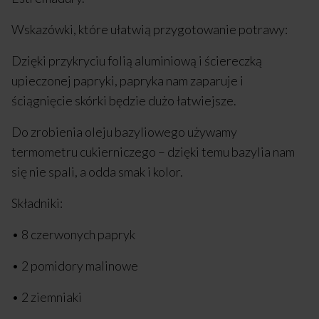
Wskazówki, które ułatwią przygotowanie potrawy:
Dzięki przykryciu folią aluminiową i ściereczką
upieczonej papryki, papryka nam zaparuje i
ściągnięcie skórki będzie dużo łatwiejsze.
Do zrobienia oleju bazyliowego używamy
termometru cukierniczego – dzięki temu bazylia nam
się nie spali, a odda smak i kolor.
Składniki:
• 8 czerwonych papryk
• 2 pomidory malinowe
• 2 ziemniaki