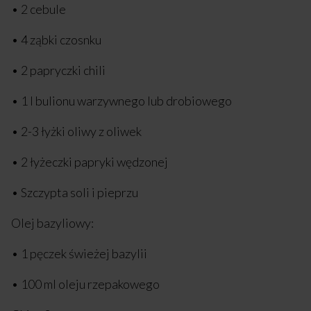
• 2 cebule
• 4 ząbki czosnku
• 2 papryczki chili
• 1 l bulionu warzywnego lub drobiowego
• 2-3 łyżki oliwy z oliwek
• 2 łyżeczki papryki wędzonej
• Szczypta soli i pieprzu
Olej bazyliowy:
• 1 pęczek świeżej bazylii
• 100 ml oleju rzepakowego