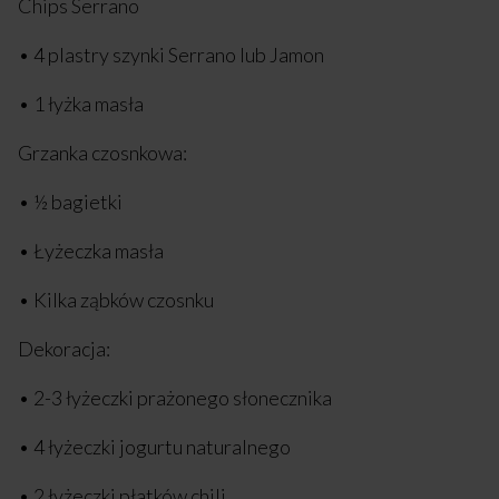
Chips Serrano
• 4 plastry szynki Serrano lub Jamon
• 1 łyżka masła
Grzanka czosnkowa:
• ½ bagietki
• Łyżeczka masła
• Kilka ząbków czosnku
Dekoracja:
• 2-3 łyżeczki prażonego słonecznika
• 4 łyżeczki jogurtu naturalnego
• 2 łyżeczki płatków chili