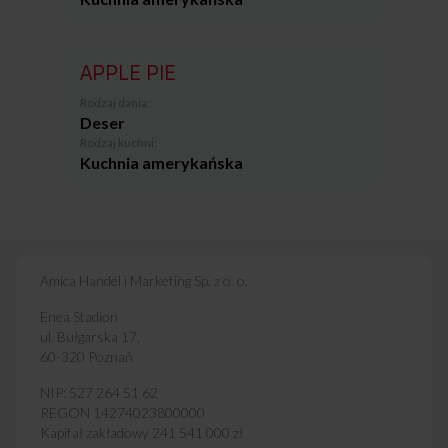
APPLE PIE
Rodzaj dania:
Deser
Rodzaj kuchni:
Kuchnia amerykańska
Amica Handel i Marketing Sp. z o. o.
Enea Stadion
ul. Bułgarska 17,
60-320 Poznań
NIP: 527 264 51 62
REGON 14274023800000
Kapitał zakładowy 241 541 000 zł