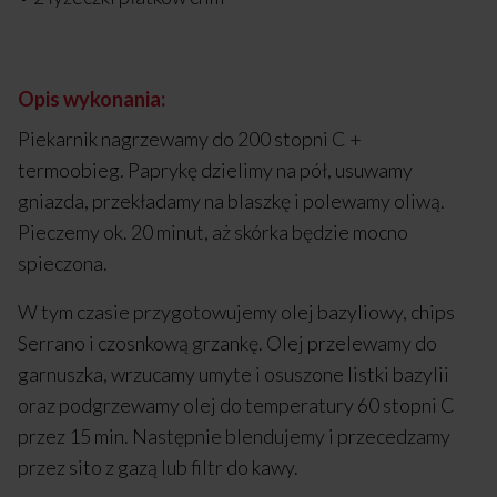
Opis wykonania:
Piekarnik nagrzewamy do 200 stopni C +
termoobieg. Paprykę dzielimy na pół, usuwamy
gniazda, przekładamy na blaszkę i polewamy oliwą.
Pieczemy ok. 20 minut, aż skórka będzie mocno
spieczona.
W tym czasie przygotowujemy olej bazyliowy, chips
Serrano i czosnkową grzankę. Olej przelewamy do
garnuszka, wrzucamy umyte i osuszone listki bazylii
oraz podgrzewamy olej do temperatury 60 stopni C
przez 15 min. Następnie blendujemy i przecedzamy
przez sito z gazą lub filtr do kawy.