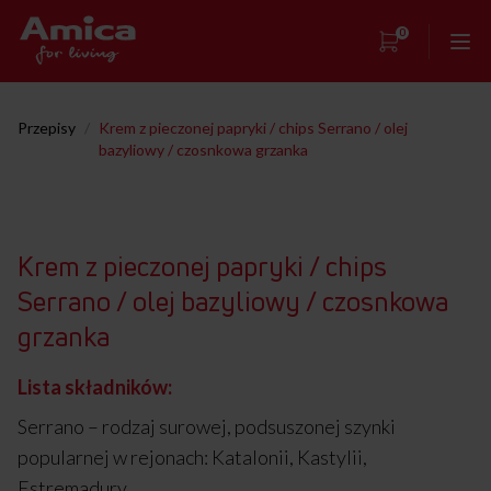
0
Strona główna
Przepisy
/
Krem z pieczonej papryki / chips Serrano / olej
bazyliowy / czosnkowa grzanka
Showroom
Warsztaty kulinarne
Przepisy
Krem z pieczonej papryki / chips
Serrano / olej bazyliowy / czosnkowa
Kontakt
grzanka
Lista składników:
Serrano – rodzaj surowej, podsuszonej szynki
popularnej w rejonach: Katalonii, Kastylii,
Estremadury.