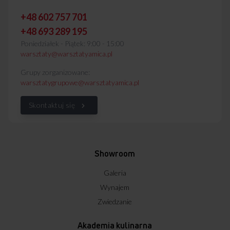
+48 602 757 701
+48 693 289 195
Poniedziałek - Piątek: 9:00 - 15:00
warsztaty@warsztatyamica.pl
Grupy zorganizowane:
warsztatygrupowe@warsztatyamica.pl
Skontaktuj się
Showroom
Galeria
Wynajem
Zwiedzanie
Akademia kulinarna