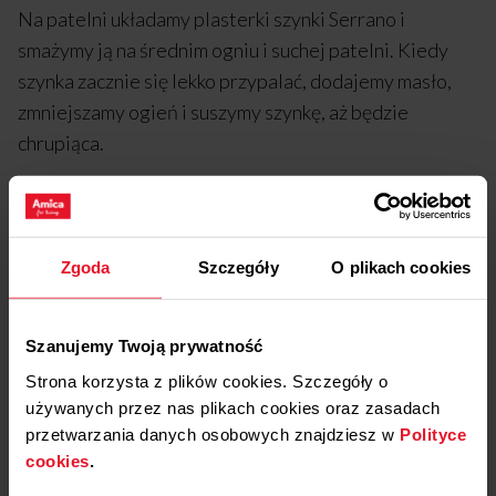
Na patelni układamy plasterki szynki Serrano i
smażymy ją na średnim ogniu i suchej patelni. Kiedy
szynka zacznie się lekko przypalać, dodajemy masło,
zmniejszamy ogień i suszymy szynkę, aż będzie
chrupiąca.
Bagietkę kroimy na grzanki. Smarujemy z jednej
strony masłem i zarumieniamy ją na średnim ogniu z
obu stron. Kiedy grzanka będzie mocno
Zgoda
Szczegóły
O plikach cookies
zarumieniona, to bierzemy obrany ząbek czosnku i
smarujemy nim grzankę.
Szanujemy Twoją prywatność
Paprykę wyciągamy z piekarnika, przykrywamy folią
Strona korzysta z plików cookies. Szczegóły o
aluminiową i ściereczką kuchenną na 10 min.
używanych przez nas plikach cookies oraz zasadach
Następnie obieramy ze skórki.
przetwarzania danych osobowych znajdziesz w
Polityce
cookies
.
W garnku rozgrzewamy oliwę, przesmażamy kolejno