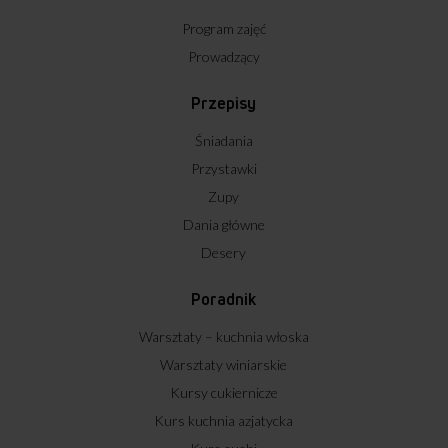
Program zajęć
Prowadzący
Przepisy
Śniadania
Przystawki
Zupy
Dania główne
Desery
Poradnik
Warsztaty – kuchnia włoska
Warsztaty winiarskie
Kursy cukiernicze
Kurs kuchnia azjatycka