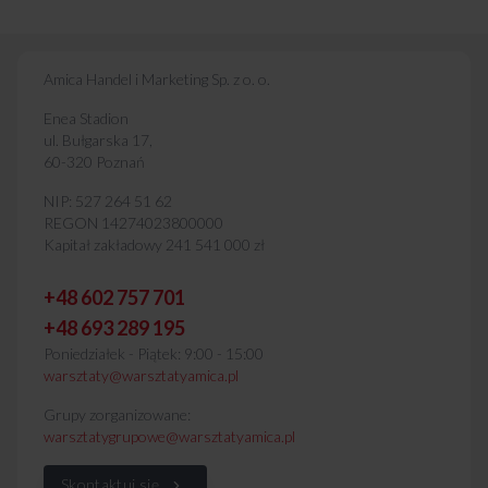
Amica Handel i Marketing Sp. z o. o.
Enea Stadion
ul. Bułgarska 17,
60-320 Poznań
NIP: 527 264 51 62
REGON 14274023800000
Kapitał zakładowy 241 541 000 zł
+48 602 757 701
+48 693 289 195
Poniedziałek - Piątek: 9:00 - 15:00
warsztaty@warsztatyamica.pl
Grupy zorganizowane:
warsztatygrupowe@warsztatyamica.pl
Skontaktuj się