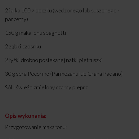
2 jajka 100 g boczku (wędzonego lub suszonego -
pancetty)
150 g makaronu spaghetti
2 ząbki czosnku
2 łyżki drobno posiekanej natki pietruszki
30 g sera Pecorino (Parmezanu lub Grana Padano)
Sól i świeżo zmielony czarny pieprz
Opis wykonania:
Przygotowanie makaronu: