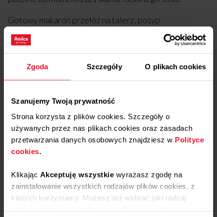
Gotowy makaron przełóż na talerz, posyp
parmezanem i świeżą natką pietruszki Całość oprósz
pieprzem dla dekoracji. Gotowe. Smacznego!
Zgoda
Szczegóły
O plikach cookies
Sprawdź także
Szanujemy Twoją prywatność
Strona korzysta z plików cookies. Szczegóły o
SOS BARBECUE
używanych przez nas plikach cookies oraz zasadach
przetwarzania danych osobowych znajdziesz w
Polityce
Rodzaj dania:
cookies
.
Przystawka
Rodzaj kuchni:
Kuchnia amerykańska
Klikając
Akceptuję wszystkie
wyrażasz zgodę na
zainstalowanie wszystkich rodzajów plików cookies, z
których korzystamy. Możesz też wybrać jaki rodzaj
BÚN BÒ NAM BỘ
plików cookies zainstalujemy na Twoim urządzeniu,