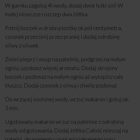
W garnku zagotuj 4l wody, dodaj dwie łyżki soli W
małej miseczce rozczep dwa żółtka
Potnij boczek w drobną kostkę ok pół centymetra,
czosnek przeciśnij przez praskę i dodaj odrobinę
oliwy z oliwek
Zmiel pieprz i wsyp na patelnię, podgrzej na małym
ogniu, uzyskasz więcej aromatu. Dodaj skrojony
boczek i podsmaż na małym ogniu aż wytopisz cały
tłuszcz. Dodaj czosnek z oliwą i chwilę podsmaż
Do wrzącej osolonej wody, wrzuć makaron i gotuj ok.
1 min.
Ugotowany makaron wrzuć na patelnie z odrobiną
wody od gotowania. Dodaj żółtka Całość mieszaj na
patelni, do momentu uzyskania idealnego sosu.