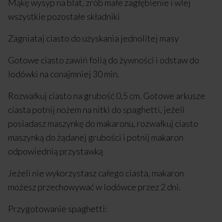
Mąkę wysyp na blat, zrób małe zagłębienie i wlej
wszystkie pozostałe składniki
Zagniataj ciasto do uzyskania jednolitej masy
Gotowe ciasto zawiń folią do żywności i odstaw do
lodówki na conajmniej 30 min.
Rozwałkuj ciasto na grubość 0,5 cm. Gotowe arkusze
ciasta potnij nożem na nitki do spaghetti, jeżeli
posiadasz maszynkę do makaronu, rozwałkuj ciasto
maszynką do żądanej grubości i potnij makaron
odpowiednią przystawką
Jeżeli nie wykorzystasz całego ciasta, makaron
możesz przechowywać w lodówce przez 2 dni.
Przygotowanie spaghetti: