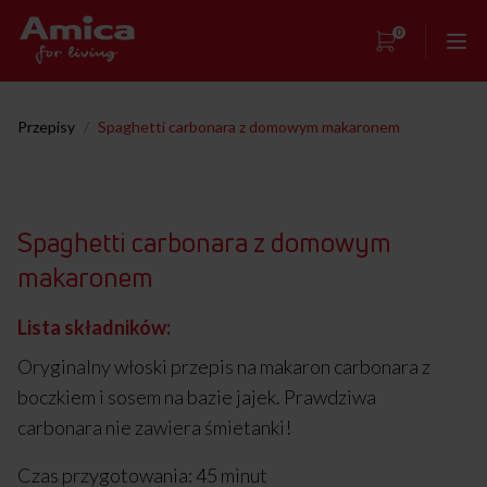
0
Strona główna
Przepisy
/
Spaghetti carbonara z domowym makaronem
Showroom
Warsztaty kulinarne
Spaghetti carbonara z domowym
Przepisy
makaronem
Kontakt
Lista składników:
Oryginalny włoski przepis na makaron carbonara z
boczkiem i sosem na bazie jajek. Prawdziwa
carbonara nie zawiera śmietanki!
Czas przygotowania: 45 minut